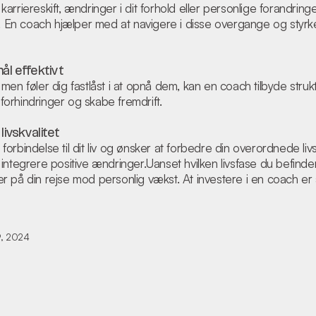
arriereskift, ændringer i dit forhold eller personlige forandring
n coach hjælper med at navigere i disse overgange og styrke d
ål effektivt
men føler dig fastlåst i at opnå dem, kan en coach tilbyde strukt
e forhindringer og skabe fremdrift.
ivskvalitet
orbindelse til dit liv og ønsker at forbedre din overordnede livs
integrere positive ændringer.Uanset hvilken livsfase du befinde
 på din rejse mod personlig vækst. At investere i en coach er a
9, 2024