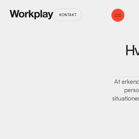
KONTAKT
Hv
At erken
perso
situationer