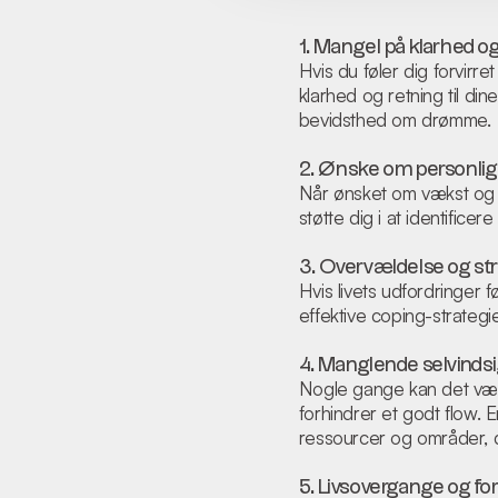
1. Mangel på klarhed o
Hvis du føler dig forvirre
klarhed og retning til di
bevidsthed om drømme.
2. Ønske om personlig 
Når ønsket om vækst og fo
støtte dig i at identific
3. Overvældelse og st
Hvis livets udfordringer
effektive coping-strategi
4. Manglende selvinds
Nogle gange kan det vær
forhindrer et godt flow. E
ressourcer og områder, d
5. Livsovergange og fo