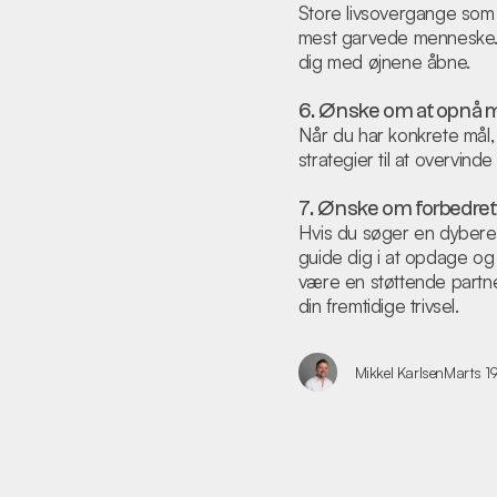
Store livsovergange som k
mest garvede menneske. E
dig med øjnene åbne.
6. Ønske om at opnå m
Når du har konkrete mål, 
strategier til at overvind
7. Ønske om forbedret l
Hvis du søger en dybere f
guide dig i at opdage og 
være en støttende partner
din fremtidige trivsel.
Mikkel Karlsen
Marts 1