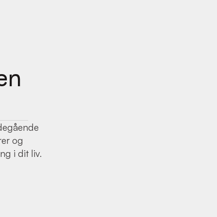
 en
bdegående
rer og
g i dit liv.