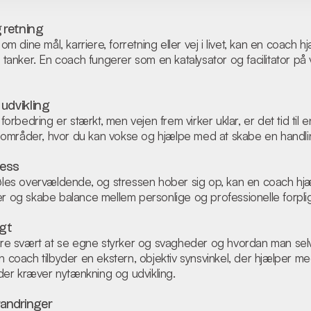
g retning
t om dine mål, karriere, forretning eller vej i livet, kan en coach
ne tanker. En coach fungerer som en katalysator og facilitator på
udvikling
rbedring er stærkt, men vejen frem virker uklar, er det tid til 
ere områder, hvor du kan vokse og hjælpe med at skabe en handli
ress
 føles overvældende, og stressen hober sig op, kan en coach hj
er og skabe balance mellem personlige og professionelle forplig
igt
e svært at se egne styrker og svagheder og hvordan man selv
n coach tilbyder en ekstern, objektiv synsvinkel, der hjælper med
er kræver nytænkning og udvikling.
randringer